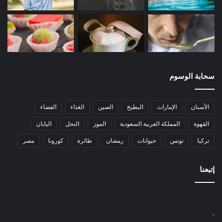
سحابة الوسوم
الأسنان
الإمارات
البطيخ
الصين
الغذاء
الفضاء
القهوة
المملكة العربية السعودية
الموز
النحل
اليابان
تركيا
تونس
حيوانات
رمضان
طائرة
كورونا
مصر
إتبعنا
-