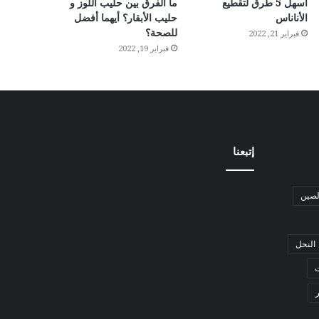
أسهل 5 طرق لتقطيع
ما الفرق بين حليب اللوز و
الأناناس
حليب الأبقار؟ أيهما أفضل
للصحة؟
فبراير 21, 2022
فبراير 19, 2022
إتبعنا
لصين
النحل
ت