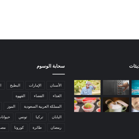
يثات
سحابة الوسوم
الأسنان
الإمارات
البطيخ
ا
الغذاء
الفضاء
القهوة
المملكة العربية السعودية
الموز
اليابان
تركيا
تونس
حيوانا
رمضان
طائرة
كورونا
مصر