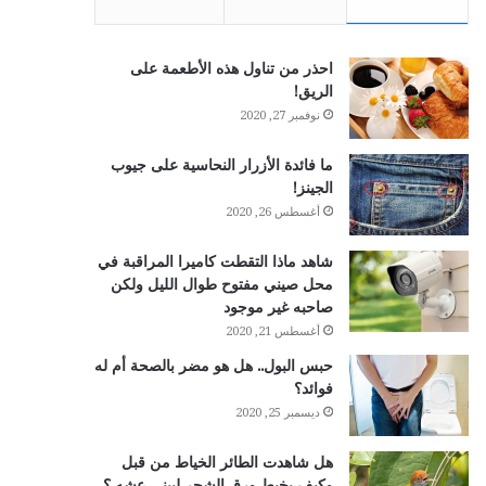
احذر من تناول هذه الأطعمة على
الريق!
نوفمبر 27, 2020
ما فائدة الأزرار النحاسية على جيوب
الجينز!
أغسطس 26, 2020
شاهد ماذا التقطت كاميرا المراقبة في
محل صيني مفتوح طوال الليل ولكن
صاحبه غير موجود
أغسطس 21, 2020
حبس البول.. هل هو مضر بالصحة أم له
فوائد؟
ديسمبر 25, 2020
هل شاهدت الطائر الخياط من قبل
وكيف يخيط ورق الشجر ليبني عشه ؟