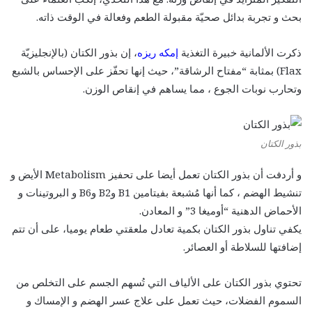
بحث و تجربة بدائل صحيّة مقبولة الطعم وفعالة في الوقت ذاته.
ذكرت الألمانية خبيرة التغذية
إمكه ريزه
، إن بذور الكتان (بالإنجليزيّة
Flax) بمثابة “مفتاح الرشاقة”، حيث إنها تحفّز على الإحساس بالشبع
وتحارب نوبات الجوع ، مما يساهم في إنقاص الوزن.
بذور الكتان
و أردفت أن بذور الكتان تعمل أيضا على تحفيز Metabolism الأيض و
تنشيط الهضم ، كما أنها مُشبعة بفيتامين B1 وB2 وB6 و البروتينات و
الأحماض الدهنية “أوميغا 3” و المعادن.
يكفي تناول بذور الكتان بكمية تعادل ملعقتي طعام يوميا، على أن تتم
إضافتها للسلاطة أو العصائر.
تحتوي بذور الكتان على الألياف التي تُسهم الجسم على التخلص من
السموم الفضلات، حيث تعمل على علاج عسر الهضم و الإمساك و