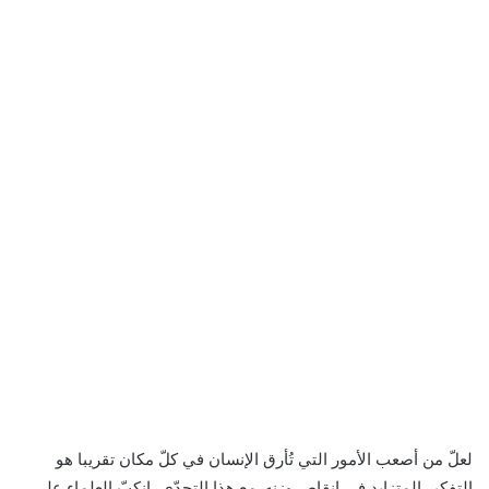
لعلّ من أصعب الأمور التي تُأرق الإنسان في كلّ مكان تقريبا هو
التفكير المتزايد في إنقاص وزنه. مع هذا التحدّي، إنكبّ العلماء على