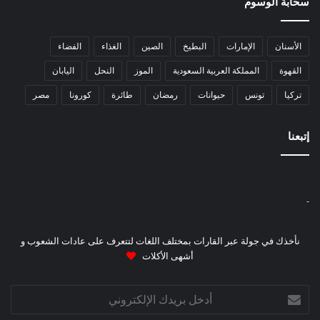
سحابة الوسوم
الأسنان
الإمارات
البطيخ
الصين
الغذاء
الفضاء
القهوة
المملكة العربية السعودية
الموز
النحل
اليابان
تركيا
تونس
حيوانات
رمضان
طائرة
كورونا
مصر
إتبعنا
-
نأخذك في جولة عبر القارات بمختلف اللغات لتتعرف على عادات الشعوب و
أشهى الأكلات
أدخل
بريدك