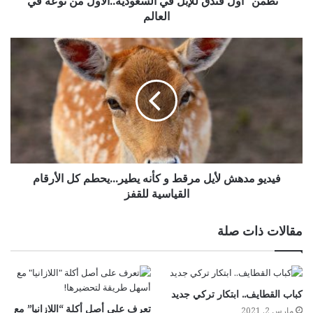
" تطمن" أول فندق للإبل في السعودية..الأول من نوعه في
العالم
فيديو مدهش لأيل مرقط و كأنه يطير...يحطم كل الأرقام
القياسية للقفز
مقالات ذات صلة
كباب القطايف.. ابتكار تركي جديد
تعرف على أصل أكلة “اللازانيا” مع
مارس 2, 2021