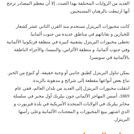
العديد من الروايات المختلفة بهذا الصدد، إلا أن معظم المصادر ترجح
أنها ارتبطت بالرهبان المسيحيين.
كانت مخبوزات البريتزل تستخدم منذ القرن الثاني عشر كشعار
للخبازين و نقاباتهم في مناطق عديدة من جنوب ألمانيا.
تحظى مخبوزات البريتزل بشعبية كبيرة في منطقة فرنكونيا الألمانية
وفي جنوب ألمانيا، و منطقة الألزاس، والنمسا، والأجزاء الناطقة
بالألمانية في سويسرا.
يمكن تناول البريتزل كطبق جانبي أو وجبة خفيفة، أو كنوع من الخبز.
تباع بعض أنواعها مقطعة إلى شرائح و مدهونة بالزبدة.
انتقلت مخبوزات البريتزل إلى العديد من بلدان العالم، ففي عام
1869، أسس المهاجر الألماني جون بيلربك أول مخبز في سلسلة
مخابز بيلربك في الولايات المتحدة الأمريكية في بلدة فيربورت و
الذي اشتهر ببيع المخبوزات و المعجنات الألمانية وعلى رأسها
البريتزل.