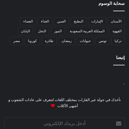
سحابة الوسوم
الأسنان
الإمارات
البطيخ
الصين
الغذاء
الفضاء
القهوة
المملكة العربية السعودية
الموز
النحل
اليابان
تركيا
تونس
حيوانات
رمضان
طائرة
كورونا
مصر
إتبعنا
-
نأخذك في جولة عبر القارات بمختلف اللغات لتتعرف على عادات الشعوب و
أشهى الأكلات
أدخل
بريدك