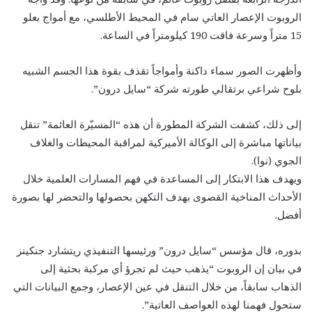
الروبوت الإعصار العاتي سام في المحيط الأطلسي، مع أمواج بعلو
15 متراً وسرعة فاقت 190 كيلومتراً في الساعة.
وأظهرت الصور سماء داكنة وأمواجاً تقذف بقوة هذا الجسم الشبيه
بلوح شراعي برتقالي طورته شركة “سايل درون”.
إلى ذلك، كشفت الشركة المطورة أن هذه “المسيّرة العائمة” تنقل
بياناتها مباشرة إلى الوكالة الأميركية لمراقبة المحيطات والغلاف
الجوي (نوا).
ويهدف هذا الابتكار إلى المساعدة في فهم المسارات العلمية خلال
الأحداث المناخية القصوى بهدف التكهن بحصولها والتحضر لها بصورة
أفضل.
بدوره، قال مؤسس “سايل درون” ورئيسها التنفيذي ريتشارد جنكينز
في بيان إن الروبوت “يذهب حيث لم تجرؤ أي مركبة بحثية إلى
الذهاب سابقاً، من خلال التنقل في عين الإعصار، وجمع البيانات التي
ستحول فهمنا لهذه العواصف العاتية”.