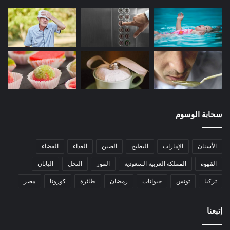
سحابة الوسوم
الأسنان
الإمارات
البطيخ
الصين
الغذاء
الفضاء
القهوة
المملكة العربية السعودية
الموز
النحل
اليابان
تركيا
تونس
حيوانات
رمضان
طائرة
كورونا
مصر
إتبعنا