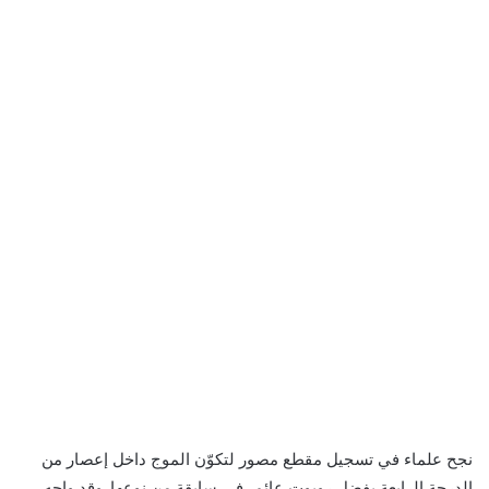
نجح علماء في تسجيل مقطع مصور لتكوّن الموج داخل إعصار من
الدرجة الرابعة بفضل روبوت عائم، في سابقة من نوعها. وقد واجه