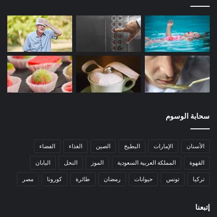
سحابة الوسوم
الأسنان
الإمارات
البطيخ
الصين
الغذاء
الفضاء
القهوة
المملكة العربية السعودية
الموز
النحل
اليابان
تركيا
تونس
حيوانات
رمضان
طائرة
كورونا
مصر
إتبعنا