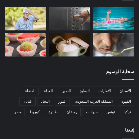
سحابة الوسوم
الأسنان
الإمارات
البطيخ
الصين
الغذاء
الفضاء
القهوة
المملكة العربية السعودية
الموز
النحل
اليابان
تركيا
تونس
حيوانات
رمضان
طائرة
كورونا
مصر
إتبعنا