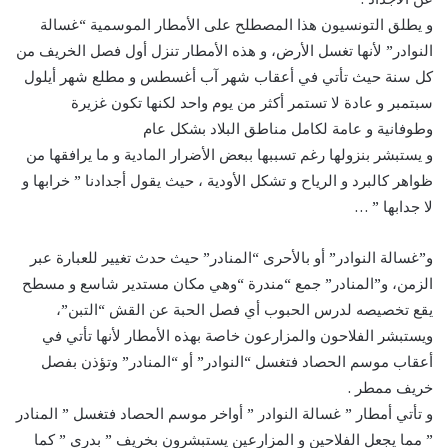
و يطلق التونسيون هذا المصطلح على الأمطار الموسمية “غسالة
النوادر” لأنها تغسل الأرض، و هذه الأمطار تنزل أول فصل الخريف من
كل سنة حيث تأتي في أعقاب شهر آب أغسطس و مطلع شهر أيلول
سبتمبر و عادة لا تستمر أكثر من يوم واحد لكنها تكون غزيرة
وطوفانية و عامة لكامل مناطق البلاد بشكل عام
و يستبشر بنزولها رغم تسببها ببعض الأضرار المادية و ما يرافقها من
ظواهر كالبرد و الرياح و تشكل الأودية ، حيث يقول أجدادنا ” خرابها و
لا جدابها ” …
و”غسالة النوادر” أو بالأحرى “المنادر” حيث حدث تغيير للعبارة عبر
الزمن، و”المنادر” جمع “مندرة “وهي مكان مستدير شاسع و مسطح
يقع تخصيصه لدرس الحبوب أي فصل الحبة عن القش “التبن”،
ويستبشر الفلاحون والمزارعون خاصة بهذه الأمطار لأنها تأتي في
أعقاب موسم الحصاد فتغسل “النوادر” أو “المنادر” وتؤذن بفصل
خريف ممطر .
و تأتي أمطار ” غسالة النوادر ” أواخر موسم الحصاد فتغسل ” المنادر
” مما يجعل الفلاحين و المزارعين يستبشرون بخريف ” بدري ” كما